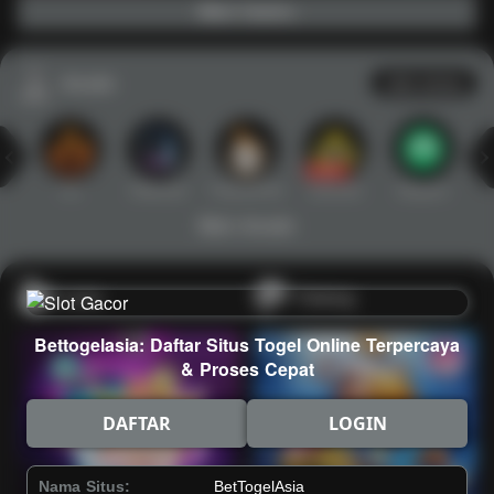
Main Casino
Arcade
Lihat semua
Hot
IDNArcade
PragmaticPlay
Askmeslot
Minigame
Mi
Main Arcade
Lotto
Fishing
Bettogelasia: Daftar Situs Togel Online Terpercaya
& Proses Cepat
DAFTAR
LOGIN
Nama Situs:
BetTogelAsia