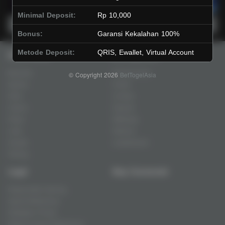
Minimal Deposit:
Rp 10,000
Main Lotto
Main Fishing
Bonus:
Garansi Kekalahan 100%
Metode Deposit:
QRIS, Ewallet, Virtual Account
Quick Links
BetTogelAsia
Beranda
Tentang Kami
© Copyright 2026
BetTogelAsia
Sports+
Footer
Slots
Contact
Casino
Deposit
Poker
Withdraw
Lotto
Referral
Arcade
Leaderboard
Fishing
Legal
Stay Connected
Responsible Gaming
Syarat &Ketentuan
Kebijakan Privasi
Referral Syarat &Ketentuan